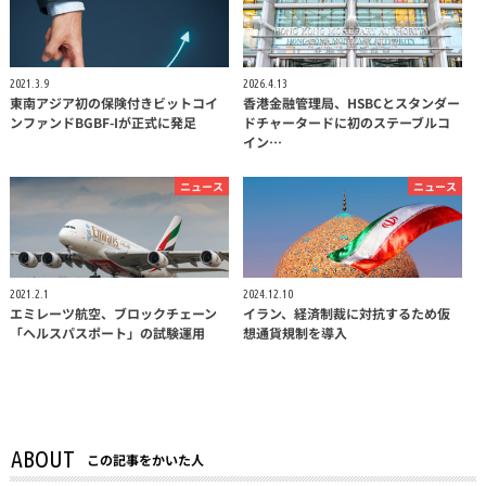
2021.3.9
2026.4.13
東南アジア初の保険付きビットコイ
香港金融管理局、HSBCとスタンダー
ンファンドBGBF-Iが正式に発足
ドチャータードに初のステーブルコ
イン…
ニュース
ニュース
2021.2.1
2024.12.10
エミレーツ航空、ブロックチェーン
イラン、経済制裁に対抗するため仮
「ヘルスパスポート」の試験運用
想通貨規制を導入
ABOUT
この記事をかいた人