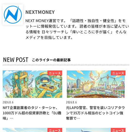
NEXTMONEY
NEXT MONEY運営です。 「話題性・独自性・健全性」をモ
ットーに情報発信しています。 読者の皆様が本当に望んでい
る情報を 日々リサーチし「痒いところに手が届く」 そんな
メディアを目指しています。
NEW POST
このライターの最新記事
ニュース
ニュース
2026.8.6
2026.8.6
NFT企業創業者のタジ・ターシャ、
元LAPD警官、警官を装いコリアタウ
1000万ドル超の投資家詐欺と「DJ趣
ンで35万ドル相当のビットコイン強
味」…
奪罪で…
ニュース
ニュース