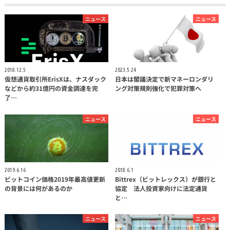
ニュース
ニュース
2018.12.5
2023.5.24
仮想通貨取引所ErisXは、ナスダック
日本は閣議決定で新マネーロンダリ
などから約31億円の資金調達を完
ング対策規則強化で犯罪対策へ
了…
ニュース
ニュース
2019.6.16
2018.6.1
ビットコイン価格2019年最高値更新
Bittrex（ビットレックス）が銀行と
の背景には何があるのか
協定 法人投資家向けに法定通貨
と…
ニュース
ニュース