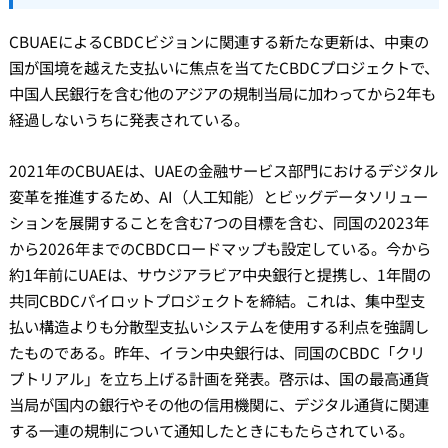
CBUAEによるCBDCビジョンに関連する新たな更新は、中東の
国が国境を越えた支払いに焦点を当てたCBDCプロジェクトで、
中国人民銀行を含む他のアジアの規制当局に加わってから2年も
経過しないうちに発表されている。
2021年のCBUAEは、UAEの金融サービス部門におけるデジタル
変革を推進するため、AI（人工知能）とビッグデータソリュー
ションを展開することを含む7つの目標を含む、同国の2023年
から2026年までのCBDCロードマップも設定している。今から
約1年前にUAEは、サウジアラビア中央銀行と提携し、1年間の
共同CBDCパイロットプロジェクトを締結。これは、集中型支
払い構造よりも分散型支払いシステムを使用する利点を強調し
たものである。昨年、イラン中央銀行は、同国のCBDC「クリ
プトリアル」を立ち上げる計画を発表。啓示は、国の最高通貨
当局が国内の銀行やその他の信用機関に、デジタル通貨に関連
する一連の規制について通知したときにもたらされている。