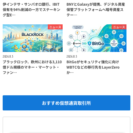
伊インテサ・サンパオロ銀行、IBIT
BNYとGalaxyが提携、デジタル資産
保有を94%削減の一方でステーキン
保管プラットフォームへ暗号資産ス
グ型E…
テー…
ニュース
ニュース
2026.8.5
2026.8.5
ブラックロック、欧州における3,110
BitGoがセキュリティ強化に向け
億ドル規模のマネー・マーケット・
WBTCなどの移行先をLayerZero
ファン…
か…
おすすめ仮想通貨取引所