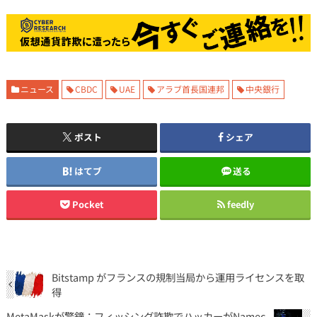
ニュース
CBDC
UAE
アラブ首長国連邦
中央銀行
ポスト
シェア
はてブ
送る
Pocket
feedly
Bitstamp がフランスの規制当局から運用ライセンスを取
得
MetaMaskが警鐘：フィッシング詐欺でハッカーがNamec