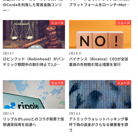
のCordaを利用した貿易金融コンソ
プラットフォームをローンチ=Mot…
ー…
ニュース
ニュース
2023.4.7
2023.8.21
ロビンフッド（Robinhood）がパン
バイナンス（Binance）CEOが全従
デミック期間中の取引停止で1,0…
業員の先物取引禁止措置を実行
ニュース
ニュース
2022.6.9
2023.6.6
リップルがLunuとのコラボ発表で仮
アトミックウォレットハッキング事
想通貨採用を加速へ
件で偽の返金がさらなる被害者を誘
う