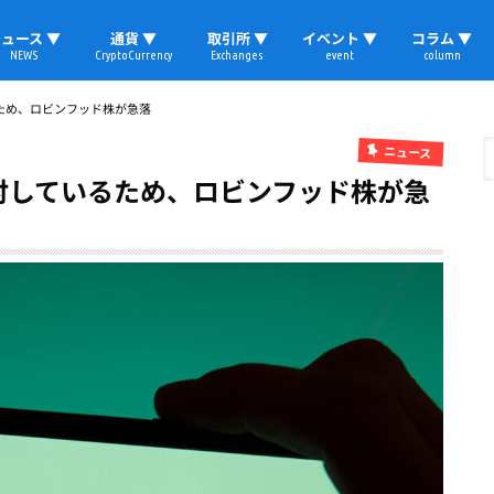
ュース ▼
通貨 ▼
取引所 ▼
イベント ▼
コラム ▼
NEWS
CryptoCurrency
Exchanges
event
column
速報
ビットコイン
イーサリアム
リップル
テザー
ブロックチェーン
マーケット
国内ニュース
トレード
ビットコイン(BTC)
イーサリアム(ETH)
ソラナ(SOL)
リップル(XRP)
テザー(USDT)
国内取引所
海外取引所
取材レポート
ため、ロビンフッド株が急落
ニュース
討しているため、ロビンフッド株が急