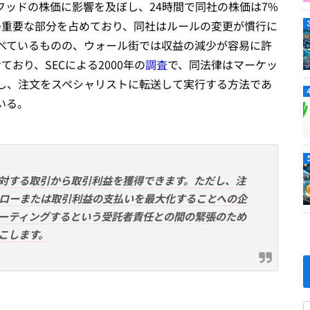
ッドの株価に影響を及ぼし、24時間で同社の株価は7%
の重要な部分を占めており、同社はルールの変更が慣行に
べているものの、ウォール街では収益の減少が容易に許
おり、SECによる2000年の
調査
で、同法律はマーケッ
し、注文をスペシャリストに転送して実行する方法であ
いる。
対する取引から取引利益を獲得できます。ただし、注
ローまたは取引利益の支払いを最大化することへの企
ーティングするという受託者責任との間の緊張のため
こします。