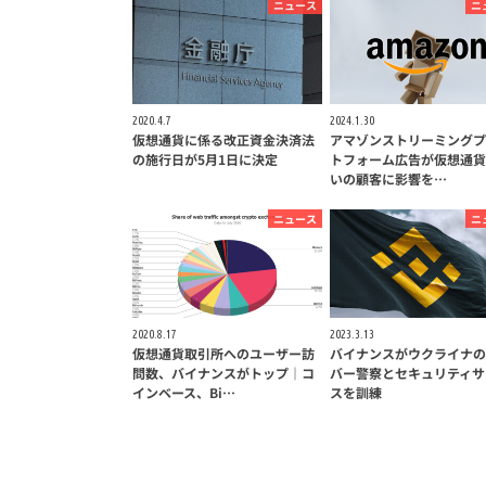
ニュース
ニ
2020.4.7
2024.1.30
仮想通貨に係る改正資金決済法
アマゾンストリーミングプ
の施行日が5月1日に決定
トフォーム広告が仮想通貨
いの顧客に影響を…
ニュース
ニ
2020.8.17
2023.3.13
仮想通貨取引所へのユーザー訪
バイナンスがウクライナの
問数、バイナンスがトップ｜コ
バー警察とセキュリティサ
インベース、Bi…
スを訓練