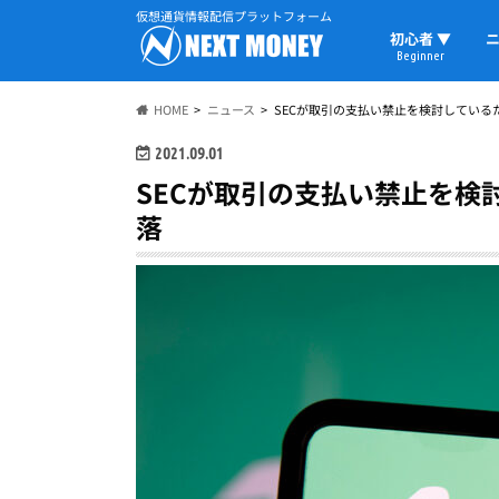
仮想通貨情報配信プラットフォーム
初心者 ▼
ニ
Beginner
初心者の教科書
仮想通貨用語
ウォレット
HOME
ニュース
SECが取引の支払い禁止を検討している
2021.09.01
SECが取引の支払い禁止を検
落