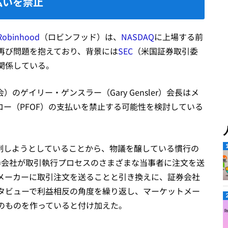
払いを禁止
Robinhood
（ロビンフッド）は、
NASDAQ
に上場する前
再び問題を抱えており、背景には
SEC
（米国証券取引委
関係している。
のゲイリー・ゲンスラー（Gary Gensler）会長はメ
ー（PFOF）の支払いを禁止する可能性を検討している
規制しようとしていることから、物議を醸している慣行の
券会社が取引執行プロセスのさまざまな当事者に注文を送
メーカーに取引注文を送ることと引き換えに、証券会社
タビューで利益相反の角度を繰り返し、マーケットメー
のものを作っていると付け加えた。