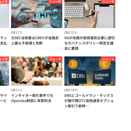
ュース
ニュース
ニュース
2023.7.5
2022.12.6
ラッ
元SEC当局者はCBDCが金融史
IIAが米国の仮想通貨企業に適切
支払
上最も不条理と判断
なガバナンスポリシー制定を議
会に要請
ュース
ニュース
ニュース
2023.5.4
2025.10.31
サイ
インサイダー取引事件で元
DBSとゴールドマン・サックス
ービ
OpenSea幹部に有罪判決
が銀行間OTC仮想通貨オプショ
ン取引で新時…