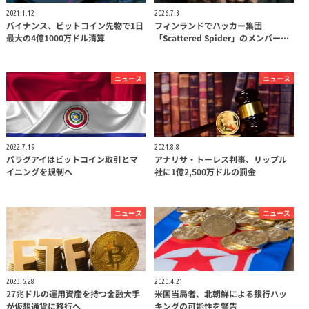
2021.1.12
2026.7.3
バイナンス、ビットコイン先物で1日
フィンランドでハッカー集団
最大の4億1000万ドル清算
「Scattered Spider」のメンバー…
ニュース
ニュース
2022.7.19
2024.8.8
パラグアイはビットコイン取引とマ
アナリサ・トーレス判事、リップル
イニングを規制へ
社に1億2,500万ドルの罰金
ニュース
ニュース
2023.6.28
2020.4.21
27兆ドルの運用資産を持つ金融大手
米国当局者、北朝鮮による銀行ハッ
が仮想通貨に移行へ
キングの可能性を警告