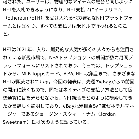
可された。ユーザーは、物理的なアイテムの場合と同じように
NFTを入札できるようになり、NFT支払いにイーサリアム
（Ethereum/ETH）を受け入れる他の著名なNFTプラットフォ
ームとは異なり、すべての支払いは米ドルで行われるとのこ
と。
NFTは2021年に入り、爆発的な人気が多くの人々からも注目さ
れている新規市場で、NBAトップショットの瞬間が数カ月間プ
ラットフォームにリストされており、今日では、トップショッ
トから、MLB Toppsカード、VeVe NFT収集品まで、さまざまな
NFTが販売されている。今回の発表は、先週のeBayからの前回
の開示に続くもので、同社はネイティブの支払い方法として仮
想通貨に目を光らせながら、NFT統合をどのように模索してき
たかを詳しく説明しており、eBay北米担当SVP兼ゼネラルマネ
ージャーであるジョーダン・スウィートナム（Jordan
Sweetnam）氏は次のように語っている。