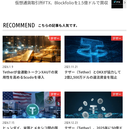
仮想通貨取引所FTX、Blockfolioを1.5億ドルで買収
RECOMMEND
こちらの記事も人気です。
テザー
テザー
2026.1.9
2023.11.21
Tetherが金連動トークンXAUTの実
テザー（Tether）とOKXが協力して
用性を高めるScudoを導入
2億2,500万ドルの違法資金を阻止
テザー
テザー
2026.7.15
2024.12.23
ヒュンダイ、米国とメキシコ間の国
テザー（Tether）、2025年に50億ド