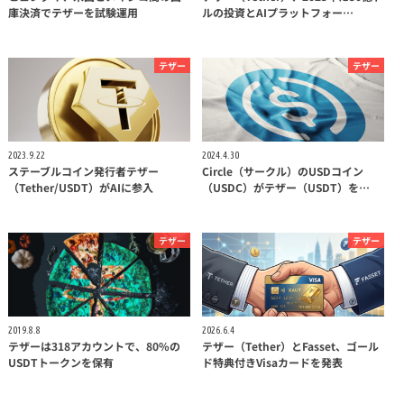
庫決済でテザーを試験運用
ルの投資とAIプラットフォー…
テザー
テザー
2023.9.22
2024.4.30
ステーブルコイン発行者テザー
Circle（サークル）のUSDコイン
（Tether/USDT）がAIに参入
（USDC）がテザー（USDT）を…
テザー
テザー
2019.8.8
2026.6.4
テザーは318アカウントで、80%の
テザー（Tether）とFasset、ゴール
USDTトークンを保有
ド特典付きVisaカードを発表