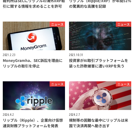
裁判所はSECにリップルの海外XRP取
リップル（Ripple/XRP）が年間51%
引に関する情報を求めることを許可
の驚異的な高騰を記録
ニュース
ニュース
2021.2.23
2023.10.31
MoneyGramha、SEC訴訟を理由に
投資家がAI取引プラットフォームを
リップルの取引を停止
装った詐欺被害に遭いXRPを失う
ニュース
ニュース
2026.4.2
2024.2.7
リップル（Ripple）、企業向け仮想
規制等の困難な最中にリップルは米
通貨財務プラットフォームを発表
国で決済再開へ動き出す