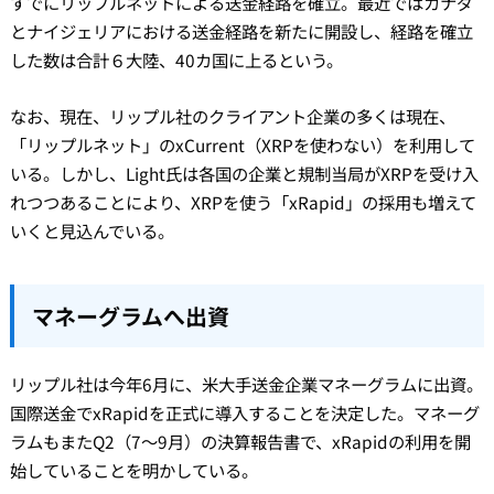
すでにリップルネットによる送金経路を確立。最近ではカナダ
とナイジェリアにおける送金経路を新たに開設し、経路を確立
した数は合計６大陸、40カ国に上るという。
なお、現在、リップル社のクライアント企業の多くは現在、
「リップルネット」のxCurrent（XRPを使わない）を利用して
いる。
しかし、Light氏は各国の企業と規制当局がXRPを受け入
れつつあることにより、XRPを使う「xRapid」の採用も増えて
いくと見込んでいる。
マネーグラムへ出資
リップル社は今年6月に、米大手送金企業マネーグラムに出資。
国際送金でxRapidを正式に導入することを決定した。
マネーグ
ラムもまたQ2（7～9月）の決算報告書で、xRapidの利用を開
始していることを明かしている。