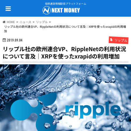
仮想通貨情報配信プラットフォーム
HOME
ニュース
リップル
リップル社の欧州連合VP、RippleNetの利用状況について言及｜XRPを使ったxrapidの利用増
加
リップル
2019.09.04
リップル社の欧州連合VP、RippleNetの利用状況
について言及｜XRPを使ったxrapidの利用増加