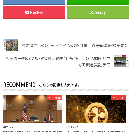
Pocket
feedly
ベネズエラのビットコインの取引量、過去最高記録を更新
ジャガー初のフルEV電気自動車“I-PACE”、IOTA財団と共
同で概念実証デモ
RECOMMEND
こちらの記事も人気です。
リップル
ニュース
2021.5.21
2023.8.22