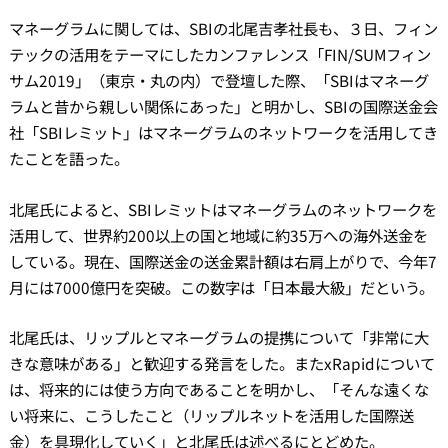
マネーグラムに関しては、SBIの北尾吉孝社長も、３日、フィン
テックの活用をテーマにしたカンファレンス「FIN/SUMフィン
サム2019」（東京・丸の内）
で登壇した際、「SBIはマネーグ
ラムと昔から親しい関係にあった」と明かし、SBIの国際送金会
社「SBIレミット」はマネーグラムのネットワークを活用してき
たことを語った。
北尾氏によると、SBIレミットはマネーグラムのネットワークを
活用して、世界約200以上の国と地域に約35万への海外送金を
している。現在、国際送金の送金累計額は右肩上がりで、今年7
月には7000億円を突破。この数字は「日本最大級」だという。
北尾氏は、リップルとマネーグラムの提携について「非常に大
きな意味がある」と歓迎する発言をした。
またxRapidについて
は、将来的には使う方向であることを明かし
、
「そんな遠くな
い将来に
、こうしたこと（リップルネットを活用した国際送
金）を
具現化していく」と北尾氏は述べるにとどめた。