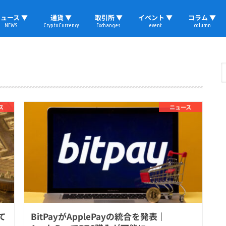
ュース ▼
通貨 ▼
取引所 ▼
イベント ▼
コラム ▼
NEWS
CryptoCurrency
Exchanges
event
column
速報
ビットコイン
イーサリアム
リップル
テザー
ブロックチェーン
マーケット
国内ニュース
トレード
ビットコイン(BTC)
イーサリアム(ETH)
ソラナ(SOL)
リップル(XRP)
テザー(USDT)
国内取引所
海外取引所
取材レポート
ス
ニュース
て
BitPayがApplePayの統合を発表｜