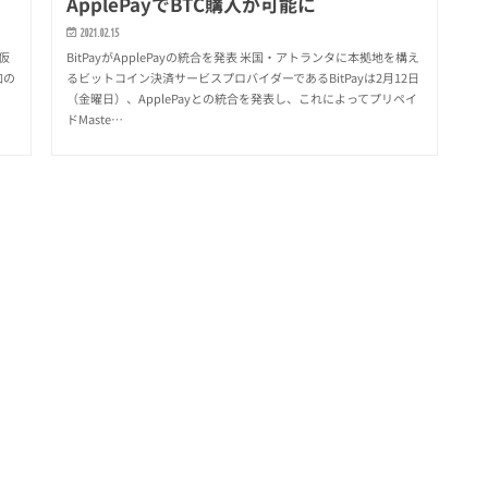
ApplePayでBTC購入が可能に
2021.02.15
 仮
BitPayがApplePayの統合を発表 米国・アトランタに本拠地を構え
加の
るビットコイン決済サービスプロバイダーであるBitPayは2月12日
（金曜日）、ApplePayとの統合を発表し、これによってプリペイ
ドMaste…