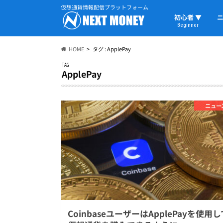
仮想通貨情報配信プラットフォーム
初心者 ▼
ニ
Beginner
初心者の教科書
仮想通貨用語
ウォレット
HOME
タグ : ApplePay
TAG
ApplePay
ニュー
CoinbaseユーザーはApplePayを使用し