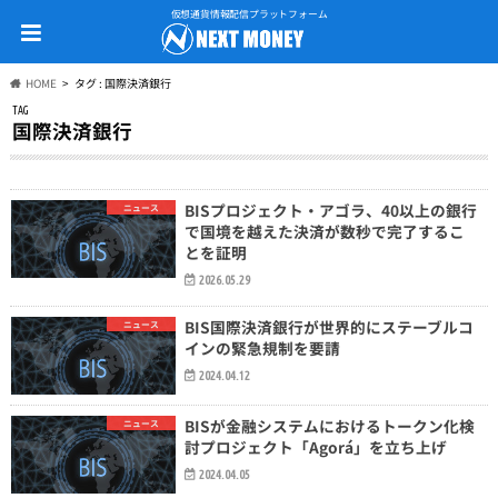
仮想通貨情報配信プラットフォーム
HOME
タグ : 国際決済銀行
TAG
国際決済銀行
BISプロジェクト・アゴラ、40以上の銀行
ニュース
で国境を越えた決済が数秒で完了するこ
とを証明
2026.05.29
BIS国際決済銀行が世界的にステーブルコ
ニュース
インの緊急規制を要請
2024.04.12
BISが金融システムにおけるトークン化検
ニュース
討プロジェクト「Agorá」を立ち上げ
2024.04.05