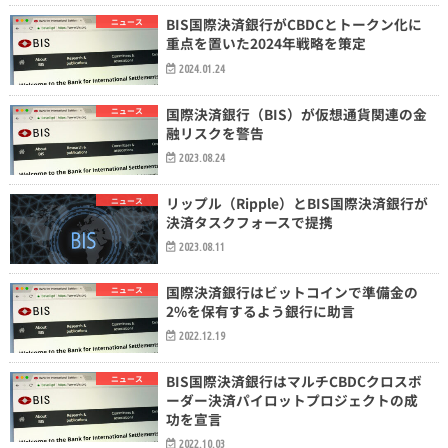
BIS国際決済銀行がCBDCとトークン化に
ニュース
重点を置いた2024年戦略を策定
2024.01.24
国際決済銀行（BIS）が仮想通貨関連の金
ニュース
融リスクを警告
2023.08.24
リップル（Ripple）とBIS国際決済銀行が
ニュース
決済タスクフォースで提携
2023.08.11
国際決済銀行はビットコインで準備金の
ニュース
2%を保有するよう銀行に助言
2022.12.19
BIS国際決済銀行はマルチCBDCクロスボ
ニュース
ーダー決済パイロットプロジェクトの成
功を宣言
2022.10.03