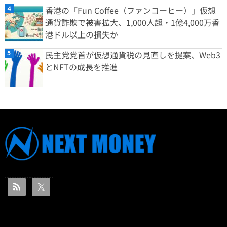
香港の「Fun Coffee（ファンコーヒー）」仮想
通貨詐欺で被害拡大、1,000人超・1億4,000万香
港ドル以上の損失か
民主党党首が仮想通貨税の見直しを提案、Web3
とNFTの成長を推進