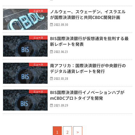
ノルウェー、スウェーデン、イスラエル
ニュース
が国際決済銀行と共同CBDC開発計画
2022.09.30
BIS国際決済銀行が仮想通貨を批判する最
ニュース
新レポートを発表
2022.06.23
南アフリカ：国際決済銀行が中央銀行の
ニュース
デジタル通貨レポートを発行
2022.03.28
BIS国際決済銀行イノベーションハブが
ニュース
mCBDCプロトタイプを開発
2021.09.29
1
2
>