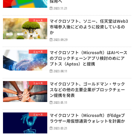
採用へ
2023.11.21
マイクロソフト、ソニー、任天堂はWeb3
ニュース
市場参入後にどのように投資しているの
か
2023.09.29
マイクロソフト（Microsoft）はAIベース
ニュース
のブロックチェーンアプリ検討のめにア
プトス（Aptos）と提携
2023.08.11
マイクロソフト、ゴールドマン・サック
ニュース
スなどの他の主要企業がブロックチェー
ン提携を発表
2023.05.11
マイクロソフト（Microsoft）がEdgeブ
ニュース
ラウザー用仮想通貨ウォレットを計画か
2023.03.21