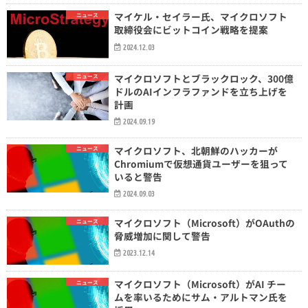
マイケル・セイラー氏、マイクロソフト
ニュース
取締役会にビットコイン戦略を提案
2024.12.03
マイクロソフトとブラックロック、300億
ニュース
ドルのAIインフラファンドを立ち上げを
計画
2024.09.19
マイクロソフト、北朝鮮のハッカーが
ニュース
Chromiumで仮想通貨ユーザーを狙って
いると警告
2024.09.03
マイクロソフト（Microsoft）がOAuthの
ニュース
脅威増加に関して警告
2023.12.14
マイクロソフト（Microsoft）がAI チー
ニュース
ムを率いるためにサム・アルトマン氏を