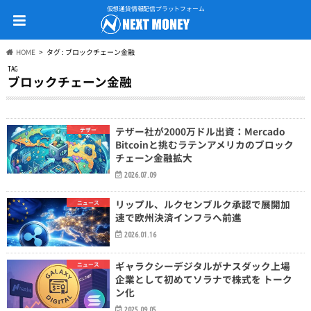
仮想通貨情報配信プラットフォーム
HOME
タグ : ブロックチェーン金融
TAG
ブロックチェーン金融
テザー社が2000万ドル出資：Mercado
テザー
Bitcoinと挑むラテンアメリカのブロック
チェーン金融拡大
2026.07.09
リップル、ルクセンブルク承認で展開加
ニュース
速で欧州決済インフラへ前進
2026.01.16
ギャラクシーデジタルがナスダック上場
ニュース
企業として初めてソラナで株式を トーク
ン化
2025.09.05