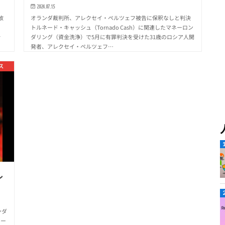
2024.07.15
放
オランダ裁判所、アレクセイ・ペルツェフ被告に保釈なしと判決
トルネード・キャッシュ（Tornado Cash）に関連したマネーロン
y
ダリング（資金洗浄）で5月に有罪判決を受けた31歳のロシア人開
発者、アレクセイ・ペルツェフ…
ス
ル
ンダ
ネー