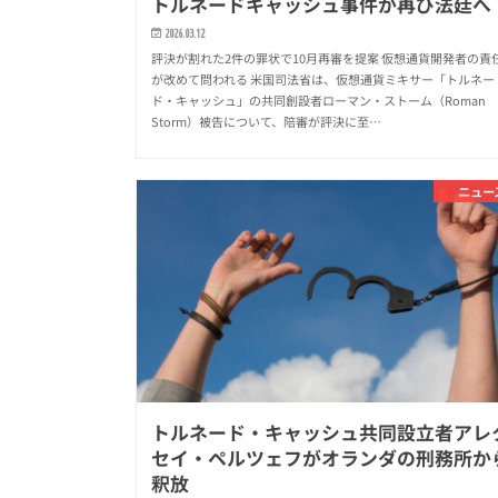
トルネードキャッシュ事件が再び法廷へ
2026.03.12
評決が割れた2件の罪状で10月再審を提案 仮想通貨開発者の責
が改めて問われる 米国司法省は、仮想通貨ミキサー「トルネー
ド・キャッシュ」の共同創設者ローマン・ストーム（Roman
Storm）被告について、陪審が評決に至…
ニュー
トルネード・キャッシュ共同設立者アレ
セイ・ペルツェフがオランダの刑務所か
釈放