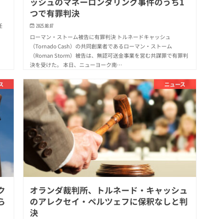
ッシュのマネーロンダリング事件のうち1
つで有罪判決
任
2025.08.07
ローマン・ストーム被告に有罪判決 トルネードキャッシュ
（Tornado Cash）の共同創業者であるローマン・ストーム
（Roman Storm）被告は、無認可送金事業を営む共謀罪で有罪判
決を受けた。 本日、ニューヨーク南…
ス
ニュース
ク
オランダ裁判所、トルネード・キャッシュ
ら
のアレクセイ・ペルツェフに保釈なしと判
決