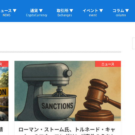
ュース ▼
通貨 ▼
取引所 ▼
イベント ▼
コラム ▼
NEWS
CryptoCurrency
Exchanges
event
column
速報
ビットコイン
イーサリアム
リップル
テザー
ブロックチェーン
マーケット
国内ニュース
トレード
ビットコイン(BTC)
イーサリアム(ETH)
ソラナ(SOL)
リップル(XRP)
テザー(USDT)
国内取引所
海外取引所
取材レポート
ス
ニュース
請
ローマン・ストーム氏、トルネード・キャ