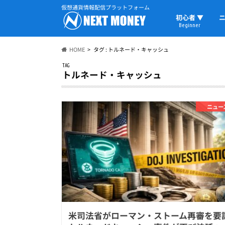
仮想通貨情報配信プラットフォーム
初心者 ▼
ニ
Beginner
初心者の教科書
仮想通貨用語
ウォレット
HOME
タグ : トルネード・キャッシュ
TAG
トルネード・キャッシュ
ニュー
米司法省がローマン・ストーム再審を要