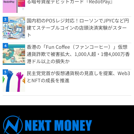
る暗号資産デビットカード『RedotPay』
国内初のPOSレジ対応！ローソンでJPYCなど円
建てステーブルコインの店頭決済実験がスター
ト
香港の「Fun Coffee（ファンコーヒー）」仮想
通貨詐欺で被害拡大、1,000人超・1億4,000万香
港ドル以上の損失か
民主党党首が仮想通貨税の見直しを提案、Web3
とNFTの成長を推進