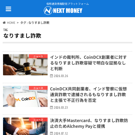
仮想通貨情報配信プラットフォーム
HOME
タグ : なりすまし詐欺
TAG
なりすまし詐欺
インドの裁判所、CoinDCX創業者に対す
ニュース
るなりすまし詐欺容疑で明白な証拠なし
と判断
2026.03.26
CoinDCX共同創業者、インド警察に仮想
ニュース
通貨詐欺で逮捕されるもなりすまし詐欺
と主張で不正行為を否定
2026.03.23
決済大手Mastercard、なりすまし詐欺防
ニュース
止のためAlchemy Payと提携
2024.07.12