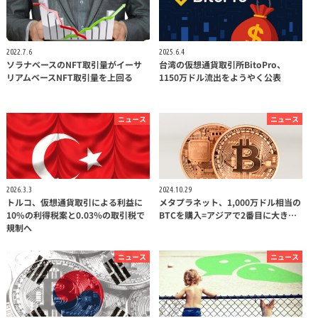
2022.7.6
2025.6.4
ソラナベースのNFT取引量がイーサ
台湾の仮想通貨取引所BitoPro、
リアムベースNFT取引量を上回る
1150万ドル流出をようやく公表
ニュース
ニュース
2026.3.3
2024.10.29
トルコ、仮想通貨取引による利益に
メタプラネット、1,000万ドル相当の
10%の利得税案と0.03％の取引税で
BTCを購入=アジアで2番目に大き…
規制へ
ニュース
ニュース