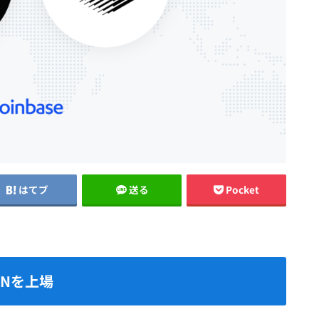
はてブ
送る
Pocket
ENを上場