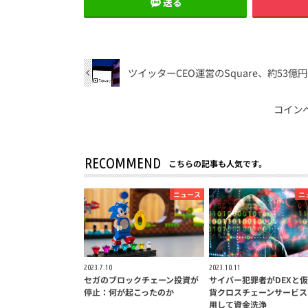
送る
ツイッターCEO運営のSquare、約53
コインベ
RECOMMEND
こちらの記事も人気です。
ニュース
ニ
2023.7.10
2023.10.11
セガのブロックチェーン投資が
サイバー犯罪者がDEXと
停止：何が起こったのか
貨クロスチェーンサービス
用して資金洗浄