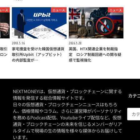
ュース
ニュース
ニュース
2018.5.16
2026.5.28
取引
家宅捜査を受けた韓国仮想通貨
英国、HTX関連企業を制裁指
ロン
取引所Upbit（アップビット）
定 ロシア制裁回避への関与疑
の内部監査が…
惑で監視強化
NEXTMONEYは、仮想通貨・ブロックチェーンに関する
カテ
情報を発信する総合情報サイトです。
日々の仮想通貨・ブロックチェーンニュースはもちろ
ん、価格情報やコラム、さらに運営陣がパーソナリティ
を務めるPodcast配信、Youtubeライブ配信など、仮想
通貨・ブロックチェーンの未来を信じるメンバーがリア
ルタイムで現場の生の情報を様々な媒体からお届けして
います。