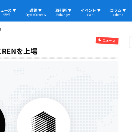
ュース ▼
通貨 ▼
取引所 ▼
イベント ▼
コラム ▼
NEWS
CryptoCurrency
Exchanges
event
column
速報
ビットコイン
イーサリアム
リップル
テザー
ブロックチェーン
マーケット
国内ニュース
トレード
ビットコイン(BTC)
イーサリアム(ETH)
ソラナ(SOL)
リップル(XRP)
テザー(USDT)
国内取引所
海外取引所
取材レポート
場
ニュース
RENを上場