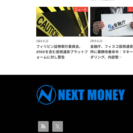
ニュース
ニ
2026.4.22
2019.6.22
フィリピン証券取引委員会、
金融庁、フィスコ仮想通貨
dYdXを含む仮想通貨プラットフ
所に業務改善命令｜マネー
ォームに対し警告
ダリング、内部管…