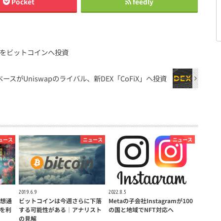
Pocket
feedly
億円をビットコインへ投資
ースがUniswapのライバル、新DEX「CoFiX」へ投資
ュース
ニュース
ニュース
2019.6.9
2022.8.5
仮想通
ビットコインは今週さらに下落
Metaの子会社Instagramが100
を利
する可能性がある｜アナリスト
の国と地域でNFT対応へ
の見解