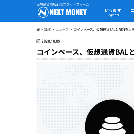
仮想通貨情報配信プラットフォーム
初心者 ▼
ニ
Beginner
初心者の教科書
仮想通貨用語
ウォレット
HOME
ニュース
コインベース、仮想通貨BALとRENを上
2020.10.09
コインベース、仮想通貨BALと