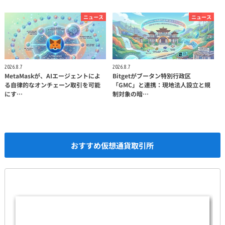
ニュース
ニュース
2026.8.7
2026.8.7
MetaMaskが、AIエージェントによ
Bitgetがブータン特別行政区
る自律的なオンチェーン取引を可能
「GMC」と連携：現地法人設立と規
にす…
制対象の暗…
おすすめ仮想通貨取引所