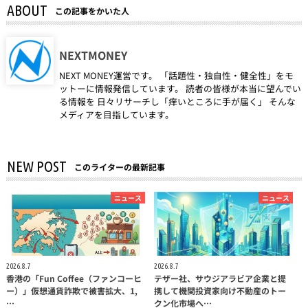
ABOUT
この記事をかいた人
NEXTMONEY
NEXT MONEY運営です。 「話題性・独自性・健全性」をモ
ットーに情報発信しています。 読者の皆様が本当に望んでい
る情報を 日々リサーチし「痒いところに手が届く」 そんな
メディアを目指しています。
NEW POST
このライターの最新記事
ニュース
ニュース
2026.8.7
2026.8.7
香港の「Fun Coffee（ファンコーヒ
テザー社、サウジアラビア企業と提
ー）」仮想通貨詐欺で被害拡大、1,
携して機関投資家向け不動産のトー
…
クン化市場へ…