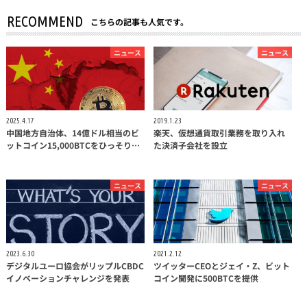
RECOMMEND
こちらの記事も人気です。
ニュース
ニュース
2025.4.17
2019.1.23
中国地方自治体、14億ドル相当のビ
楽天、仮想通貨取引業務を取り入れ
ットコイン15,000BTCをひっそり…
た決済子会社を設立
ニュース
ニュース
2023.6.30
2021.2.12
デジタルユーロ協会がリップルCBDC
ツイッターCEOとジェイ・Z、ビット
イノベーションチャレンジを発表
コイン開発に500BTCを提供