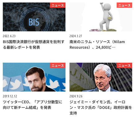
ニュース
ニュース
2022.6.23
2024.3.27
BIS国際決済銀行が仮想通貨を批判す
南米のニラム・リソース（Nilam
る最新レポートを発表
Resources）、24,800ビ…
ニュース
ニュース
2019.12.12
2024.9.26
ツイッターCEO、「アプリ分散型に
ジェイミー・ダイモン氏、イーロ
向けて新チーム結成」を発表
ン・マスク氏の「DOGE」政府計画を
支持