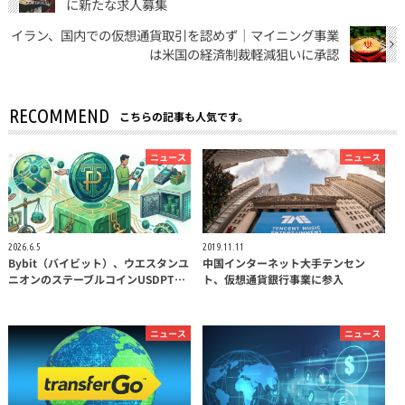
に新たな求人募集
イラン、国内での仮想通貨取引を認めず｜マイニング事業
は米国の経済制裁軽減狙いに承認
RECOMMEND
こちらの記事も人気です。
ニュース
ニュース
2026.6.5
2019.11.11
Bybit（バイビット）、ウエスタンユ
中国インターネット大手テンセン
ニオンのステーブルコインUSDPT…
ト、仮想通貨銀行事業に参入
ニュース
ニュース