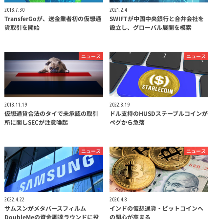
2018.7.30
2021.2.4
TransferGoが、送金業者初の仮想通
SWIFTが中国中央銀行と合弁会社を
貨取引を開始
設立し、グローバル展開を模索
ニュース
ニュース
2018.11.19
2022.8.19
仮想通貨合法のタイで未承認の取引
ドル支持のHUSDステーブルコインが
所に関しSECが注意喚起
ペグから急落
ニュース
ニュース
2022.4.22
2020.4.8
サムスンがメタバースフィルム
インドの仮想通貨・ビットコインへ
DoubleMeの資金調達ラウンドに投
の関心が高まる