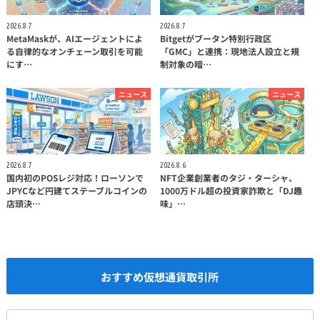
2026.8.7
2026.8.7
MetaMaskが、AIエージェントによ
Bitgetがブータン特別行政区
る自律的なオンチェーン取引を可能
「GMC」と連携：現地法人設立と規
にす…
制対象の暗…
ニュース
ニュース
2026.8.7
2026.8.6
国内初のPOSレジ対応！ローソンで
NFT企業創業者のタジ・ターシャ、
JPYCなど円建てステーブルコインの
1000万ドル超の投資家詐欺と「DJ趣
店頭決…
味」…
おすすめ仮想通貨取引所