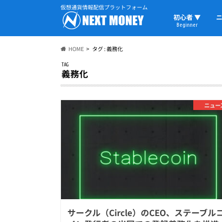
仮想通貨情報配信プラットフォーム
初心者 ▼
ニ
Beginner
初心者の教科書
仮想通貨用語
ウォレット
HOME
タグ : 義務化
TAG
義務化
ニュー
サークル（Circle）のCEO、ステーブル