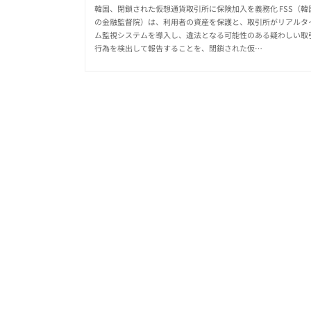
韓国、閉鎖された仮想通貨取引所に保険加入を義務化 FSS（韓
の金融監督院）は、利用者の資産を保護と、取引所がリアルタ
ム監視システムを導入し、違法となる可能性のある疑わしい取
行為を検出して報告することを、閉鎖された仮…