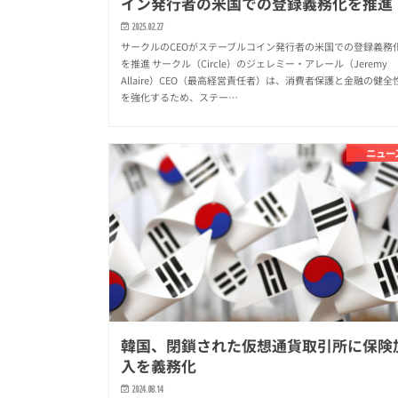
イン発行者の米国での登録義務化を推進
2025.02.27
サークルのCEOがステーブルコイン発行者の米国での登録義務
を推進 サークル（Circle）のジェレミー・アレール（Jeremy
Allaire）CEO（最高経営責任者）は、消費者保護と金融の健全
を強化するため、ステー…
ニュー
韓国、閉鎖された仮想通貨取引所に保険
入を義務化
2024.08.14