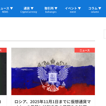
ュース ▼
通貨 ▼
取引所 ▼
イベント ▼
コラム ▼
NEWS
CryptoCurrency
Exchanges
event
column
速報
ビットコイン
イーサリアム
リップル
テザー
ブロックチェーン
マーケット
国内ニュース
トレード
ビットコイン(BTC)
イーサリアム(ETH)
ソラナ(SOL)
リップル(XRP)
テザー(USDT)
国内取引所
海外取引所
取材レポート
ス
ニュース
コ
ロシア、2025年11月1日までに仮想通貨マ