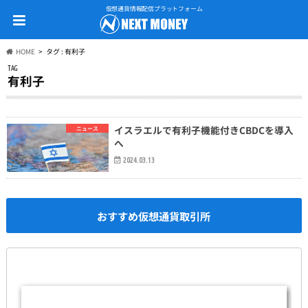
仮想通貨情報配信プラットフォーム
HOME
タグ : 有利子
TAG
有利子
イスラエルで有利子機能付きCBDCを導入
ニュース
へ
2024.03.13
おすすめ仮想通貨取引所