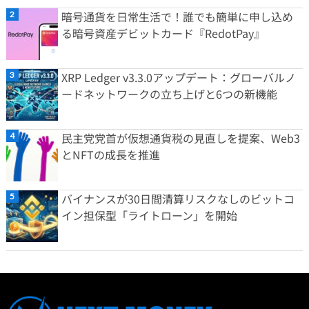
暗号通貨を日常生活で！誰でも簡単に申し込め
る暗号資産デビットカード『RedotPay』
XRP Ledger v3.3.0アップデート：グローバルノ
ードネットワークの立ち上げと6つの新機能
民主党党首が仮想通貨税の見直しを提案、Web3
とNFTの成長を推進
バイナンスが30日間清算リスクなしのビットコ
イン担保型「ライトローン」を開始