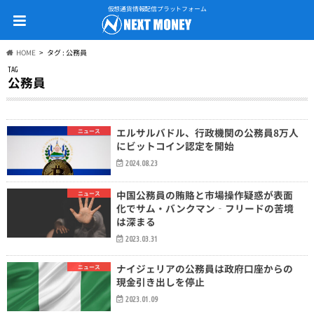
仮想通貨情報配信プラットフォーム
HOME
タグ : 公務員
TAG
公務員
エルサルバドル、行政機関の公務員8万人
ニュース
にビットコイン認定を開始
2024.08.23
中国公務員の賄賂と市場操作疑惑が表面
ニュース
化でサム・バンクマン‐フリードの苦境
は深まる
2023.03.31
ナイジェリアの公務員は政府口座からの
ニュース
現金引き出しを停止
2023.01.09