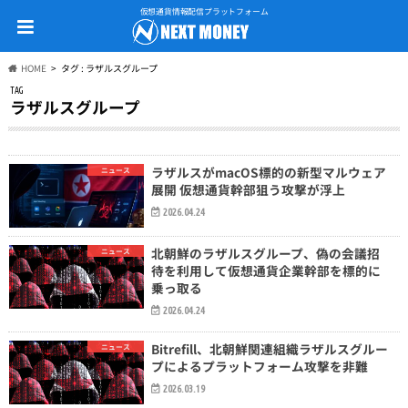
仮想通貨情報配信プラットフォーム
HOME
タグ : ラザルスグループ
TAG
ラザルスグループ
ラザルスがmacOS標的の新型マルウェア
ニュース
展開 仮想通貨幹部狙う攻撃が浮上
2026.04.24
北朝鮮のラザルスグループ、偽の会議招
ニュース
待を利用して仮想通貨企業幹部を標的に
乗っ取る
2026.04.24
Bitrefill、北朝鮮関連組織ラザルスグルー
ニュース
プによるプラットフォーム攻撃を非難
2026.03.19