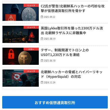
CZ氏が警告!北朝鮮系ハッカーの巧妙な攻
ニュース
撃が仮想通貨取引所を脅かす
2025.09.22
英国Lykke取引所を襲った2300万ドル流
ニュース
出 北朝鮮ラザルスに非難集中
2025.08.19
テザー、制裁関連でトロン上の
テザー
USDT1,230万ドルを凍結
2025.06.18
北朝鮮ハッカーの脅威とハイパーリキッ
ニュース
ド（Hyperliquid）の対応
2024.12.24
おすすめ仮想通貨取引所