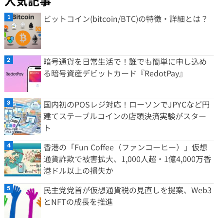
人気記事
ビットコイン(bitcoin/BTC)の特徴・詳細とは？
暗号通貨を日常生活で！誰でも簡単に申し込め
る暗号資産デビットカード『RedotPay』
国内初のPOSレジ対応！ローソンでJPYCなど円
建てステーブルコインの店頭決済実験がスター
ト
香港の「Fun Coffee（ファンコーヒー）」仮想
通貨詐欺で被害拡大、1,000人超・1億4,000万香
港ドル以上の損失か
民主党党首が仮想通貨税の見直しを提案、Web3
とNFTの成長を推進