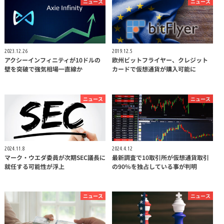
ニュース
ニュース
2023.12.26
2019.12.5
アクシーインフィニティが10ドルの
欧州ビットフライヤー、クレジット
壁を突破で強気相場一直線か
カードで仮想通貨が購入可能に
ニュース
ニュース
2024.11.8
2024.4.12
マーク・ウエダ委員が次期SEC議長に
最新調査で10取引所が仮想通貨取引
就任する可能性が浮上
の90%を独占している事が判明
ニュース
ニュース