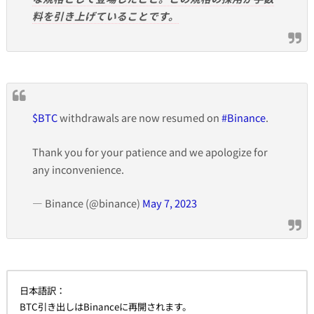
料を引き上げていることです。
$BTC
withdrawals are now resumed on
#Binance
.
Thank you for your patience and we apologize for
any inconvenience.
— Binance (@binance)
May 7, 2023
日本語訳：
BTC引き出しはBinanceに再開されます。