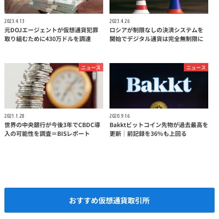
2023.4.13
2023.4.26
元DOJエージェントが仮想通貨犯罪
ロシアが制限なしの決済システムを
取り組むために430万ドルを調達
開始でデジタル通貨は完全無制限に
ニュース
ニュース
2021.1.28
2020.9.16
世界の中央銀行が今後3年でCBDC導
Bakktビットコイン先物が過去最高を
入の可能性を調査＝BISレポート
更新｜前記録を36%も上回る
おすすめ仮想通貨取引所