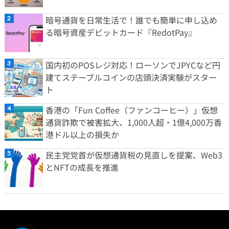
暗号通貨を日常生活で！誰でも簡単に申し込め
る暗号資産デビットカード『RedotPay』
国内初のPOSレジ対応！ローソンでJPYCなど円
建てステーブルコインの店頭決済実験がスター
ト
香港の「Fun Coffee（ファンコーヒー）」仮想
通貨詐欺で被害拡大、1,000人超・1億4,000万香
港ドル以上の損失か
民主党党首が仮想通貨税の見直しを提案、Web3
とNFTの成長を推進