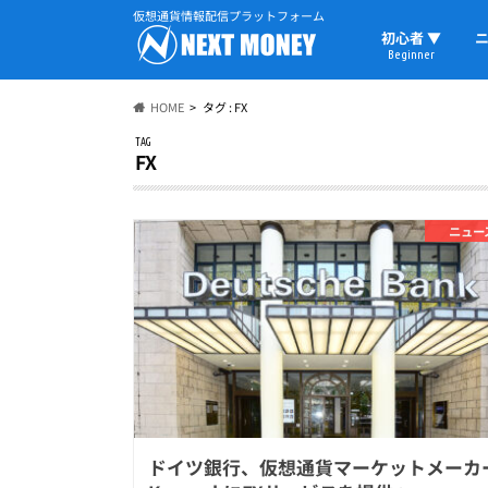
仮想通貨情報配信プラットフォーム
初心者 ▼
ニ
Beginner
初心者の教科書
仮想通貨用語
ウォレット
HOME
タグ : FX
TAG
FX
ニュー
ドイツ銀行、仮想通貨マーケットメーカ