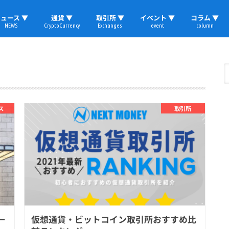
ュース ▼
通貨 ▼
取引所 ▼
イベント ▼
コラム ▼
NEWS
CryptoCurrency
Exchanges
event
column
速報
ビットコイン
イーサリアム
リップル
テザー
ブロックチェーン
マーケット
国内ニュース
トレード
ビットコイン(BTC)
イーサリアム(ETH)
ソラナ(SOL)
リップル(XRP)
テザー(USDT)
国内取引所
海外取引所
取材レポート
ス
取引所
ー
仮想通貨・ビットコイン取引所おすすめ比