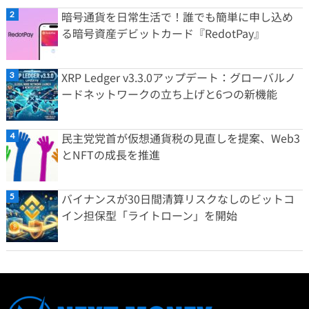
暗号通貨を日常生活で！誰でも簡単に申し込め
る暗号資産デビットカード『RedotPay』
XRP Ledger v3.3.0アップデート：グローバルノ
ードネットワークの立ち上げと6つの新機能
民主党党首が仮想通貨税の見直しを提案、Web3
とNFTの成長を推進
バイナンスが30日間清算リスクなしのビットコ
イン担保型「ライトローン」を開始