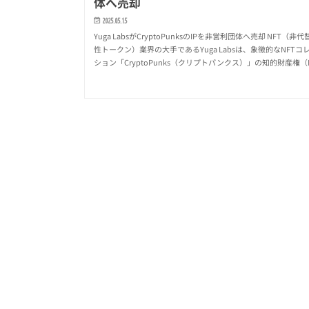
体へ売却
2025.05.15
Yuga LabsがCryptoPunksのIPを非営利団体へ売却 NFT（非代
性トークン）業界の大手であるYuga Labsは、象徴的なNFTコ
ション「CryptoPunks（クリプトパンクス）」の知的財産権（