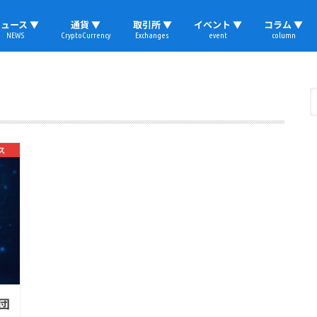
ュース ▼
通貨 ▼
取引所 ▼
イベント ▼
コラム ▼
NEWS
CryptoCurrency
Exchanges
event
column
速報
ビットコイン
イーサリアム
リップル
テザー
ブロックチェーン
マーケット
国内ニュース
トレード
ビットコイン(BTC)
イーサリアム(ETH)
ソラナ(SOL)
リップル(XRP)
テザー(USDT)
国内取引所
海外取引所
取材レポート
ス
利団