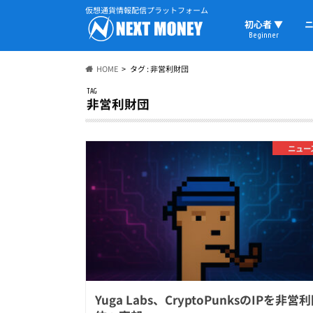
仮想通貨情報配信プラットフォーム
初心者 ▼
ニ
Beginner
初心者の教科書
仮想通貨用語
ウォレット
HOME
タグ : 非営利財団
TAG
非営利財団
ニュー
Yuga Labs、CryptoPunksのIPを非営