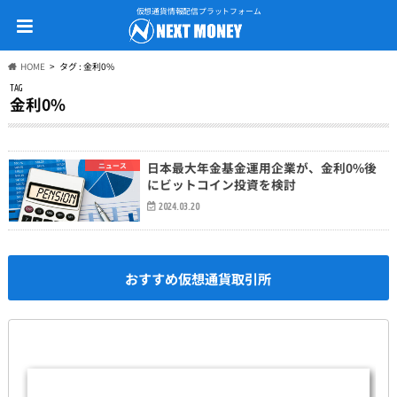
仮想通貨情報配信プラットフォーム
HOME
タグ : 金利0%
TAG
金利0%
日本最大年金基金運用企業が、金利0%後
ニュース
にビットコイン投資を検討
2024.03.20
おすすめ仮想通貨取引所