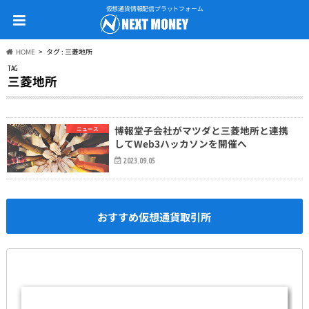
仮想通貨情報配信プラットフォーム
HOME
タグ : 三菱地所
TAG
三菱地所
博報堂子会社がマツダと三菱地所と連携
ニュース
してWeb3ハッカソンを開催へ
2023.09.05
おすすめ仮想通貨取引所