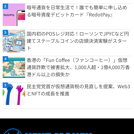
暗号通貨を日常生活で！誰でも簡単に申し込め
る暗号資産デビットカード『RedotPay』
国内初のPOSレジ対応！ローソンでJPYCなど円
建てステーブルコインの店頭決済実験がスター
ト
香港の「Fun Coffee（ファンコーヒー）」仮想
通貨詐欺で被害拡大、1,000人超・1億4,000万香
港ドル以上の損失か
民主党党首が仮想通貨税の見直しを提案、Web3
とNFTの成長を推進