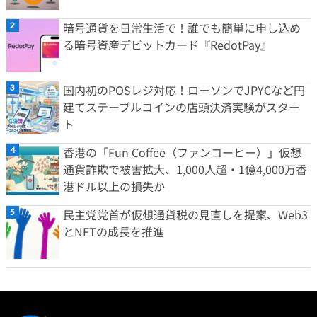
暗号通貨を日常生活で！誰でも簡単に申し込め
る暗号資産デビットカード『RedotPay』
国内初のPOSレジ対応！ローソンでJPYCなど円
建てステーブルコインの店頭決済実験がスター
ト
香港の「Fun Coffee（ファンコーヒー）」仮想
通貨詐欺で被害拡大、1,000人超・1億4,000万香
港ドル以上の損失か
民主党党首が仮想通貨税の見直しを提案、Web3
とNFTの成長を推進