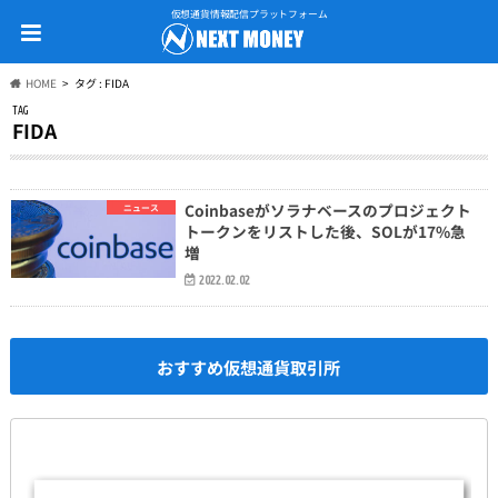
仮想通貨情報配信プラットフォーム
HOME
タグ : FIDA
TAG
FIDA
Coinbaseがソラナベースのプロジェクト
ニュース
トークンをリストした後、SOLが17%急
増
2022.02.02
おすすめ仮想通貨取引所