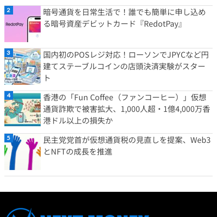
暗号通貨を日常生活で！誰でも簡単に申し込め
る暗号資産デビットカード『RedotPay』
国内初のPOSレジ対応！ローソンでJPYCなど円
建てステーブルコインの店頭決済実験がスター
ト
香港の「Fun Coffee（ファンコーヒー）」仮想
通貨詐欺で被害拡大、1,000人超・1億4,000万香
港ドル以上の損失か
民主党党首が仮想通貨税の見直しを提案、Web3
とNFTの成長を推進