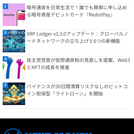
暗号通貨を日常生活で！誰でも簡単に申し込め
る暗号資産デビットカード『RedotPay』
XRP Ledger v3.3.0アップデート：グローバルノ
ードネットワークの立ち上げと6つの新機能
民主党党首が仮想通貨税の見直しを提案、Web3
とNFTの成長を推進
バイナンスが30日間清算リスクなしのビットコ
イン担保型「ライトローン」を開始