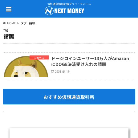
仮想通貨情報配信プラットフォーム
HOME
タグ : 請願
TAG
請願
ドージコインユーザー13万人がAmazon
ニュース
にDOGE決済受け入れの請願
2021.04.19
おすすめ仮想通貨取引所