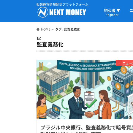
仮想通貨情報配信プラットフォーム
初心者 ▼
ニ
Beginner
初心者の教科書
仮想通貨用語
ウォレット
HOME
タグ : 監査義務化
TAG
監査義務化
ニュー
ブラジル中央銀行、監査義務化で暗号資