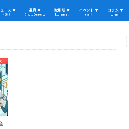
ュース ▼
通貨 ▼
取引所 ▼
イベント ▼
コラム ▼
NEWS
CryptoCurrency
Exchanges
event
column
速報
ビットコイン
イーサリアム
リップル
テザー
ブロックチェーン
マーケット
国内ニュース
トレード
ビットコイン(BTC)
イーサリアム(ETH)
ソラナ(SOL)
リップル(XRP)
テザー(USDT)
国内取引所
海外取引所
取材レポート
ス
産