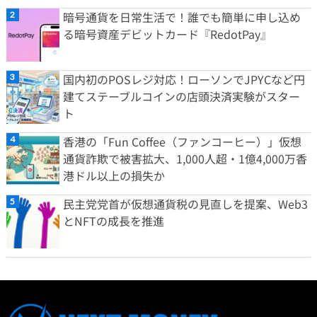
暗号通貨を日常生活で！誰でも簡単に申し込め
る暗号資産デビットカード『RedotPay』
国内初のPOSレジ対応！ローソンでJPYCなど円
建てステーブルコインの店頭決済実験がスター
ト
香港の「Fun Coffee（ファンコーヒー）」仮想
通貨詐欺で被害拡大、1,000人超・1億4,000万香
港ドル以上の損失か
民主党党首が仮想通貨税の見直しを提案、Web3
とNFTの成長を推進