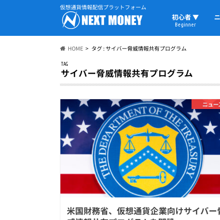
仮想通貨情報配信プラットフォーム
初心者 ▼
ニ
Beginner
初心者の教科書
仮想通貨用語
ウォレット
HOME
タグ : サイバー脅威情報共有プログラム
TAG
サイバー脅威情報共有プログラム
ニュー
米国財務省、仮想通貨企業向けサイバー