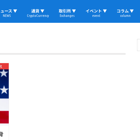
ュース ▼
通貨 ▼
取引所 ▼
イベント ▼
コラム ▼
NEWS
CryptoCurrency
Exchanges
event
column
速報
ビットコイン
イーサリアム
リップル
テザー
ブロックチェーン
マーケット
国内ニュース
トレード
ビットコイン(BTC)
イーサリアム(ETH)
ソラナ(SOL)
リップル(XRP)
テザー(USDT)
国内取引所
海外取引所
取材レポート
ス
脅