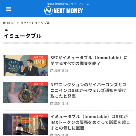
仮想通貨情報配信プラットフォーム
HOME
タグ : イミュータブル
TAG
イミュータブル
SECがイミュータブル（Immutable）に
ニュース
関するすべての調査を終了
2025.03.26
NFTコレクションのサイバーコンズとユ
ニュース
ニコインはSECからウェルズ通知を受け
取ったと発表
2024.12.18
イミュータブル（Immutable）はSECが
ニュース
IMXトークンの販売をめぐって訴訟を起こ
すとの脅しに直面
2024.11.01