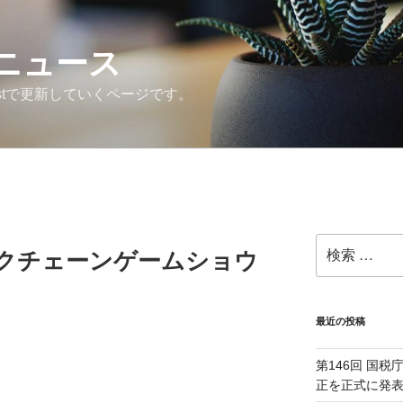
ニュース
astで更新していくページです。
検
ックチェーンゲームショウ
索:
最近の投稿
第146回 国
正を正式に発