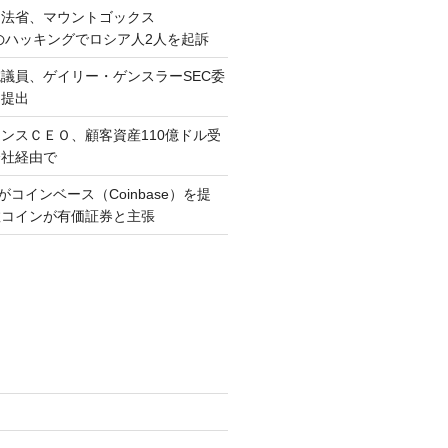
国司法省、マウントゴックス
）へのハッキングでロシア人2人を起訴
下院議員、ゲイリー・ゲンスラーSEC委
を提出
イナンスＣＥＯ、顧客資産110億ドル受
会社経由で
Cがコインベース（Coinbase）を提
数コインが有価証券と主張