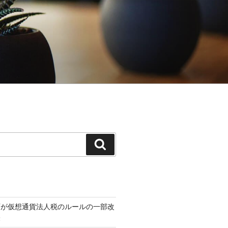
検
索
税庁が仮想通貨法人税のルールの一部改
表