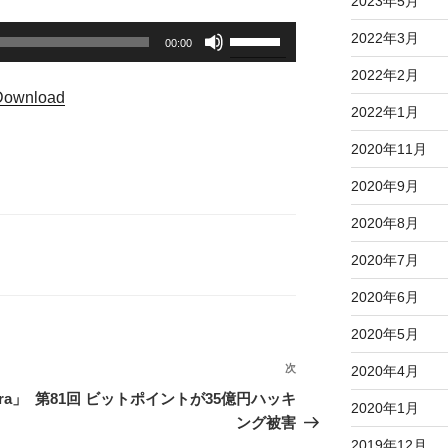
2023年5月
ボ
2022年3月
00:00
リ
2022年2月
ュ
Download
ー
2022年1月
ム
2020年11月
調
節
2020年9月
に
2020年8月
は
上
2020年7月
下
矢
2020年6月
印
2020年5月
キ
ー
次
次
2020年4月
を
の
ra」
第81回 ビットポイントが35億円ハッキ
2020年1月
使
投
ング被害
っ
稿
2019年12月