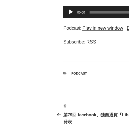
音
00:00
声
プ
Podcast:
Play in new window
|
レ
ー
Subscribe:
RSS
ヤ
ー
カ
PODCAST
テ
ゴ
リ
ー
投
過
前
稿
去
第79回 facebook、独自通貨「Lib
の
発表
ナ
投