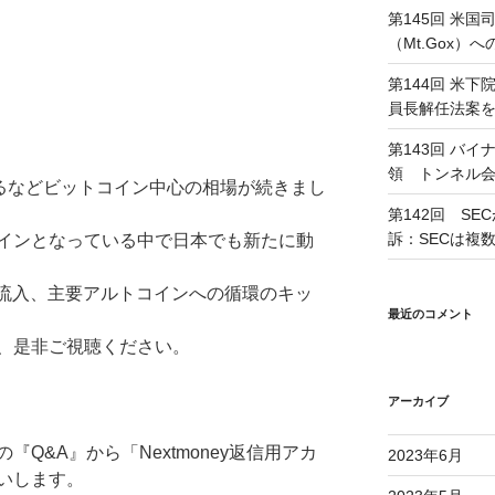
第145回 米
（Mt.Gox
第144回 米
員長解任法案
第143回 バ
領 トンネル
するなどビットコイン中心の相場が続きまし
第142回 SE
訴：SECは複
インとなっている中で日本でも新たに動
本円の流入、主要アルトコインへの循環のキッ
最近のコメント
、是非ご視聴ください。
アーカイブ
Q&A』から「Nextmoney返信用アカ
2023年6月
いします。