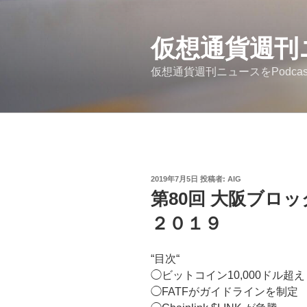
コ
ン
テ
仮想通貨週刊
ン
仮想通貨週刊ニュースをPodc
ツ
へ
ス
キ
ッ
プ
投
2019年7月5日
投稿者:
AIG
稿
第80回 大阪ブロ
日:
２０１９
“目次“
◯ビットコイン10,000ドル超え
◯FATFがガイドラインを制定