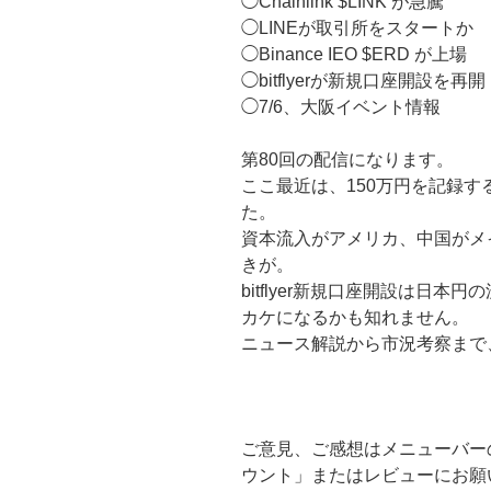
◯Chainlink $LINK が急騰
◯LINEが取引所をスタートか
◯Binance IEO $ERD が上場
◯bitflyerが新規口座開設を再開
◯7/6、大阪イベント情報
第80回の配信になります。
ここ最近は、150万円を記録
た。
資本流入がアメリカ、中国がメ
きが。
bitflyer新規口座開設は日
カケになるかも知れません。
ニュース解説から市況考察まで
ご意見、ご感想はメニューバーの『
ウント」またはレビューにお願